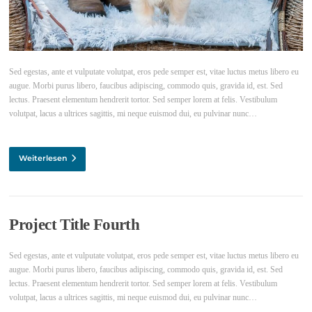
Sed egestas, ante et vulputate volutpat, eros pede semper est, vitae luctus metus libero eu
augue. Morbi purus libero, faucibus adipiscing, commodo quis, gravida id, est. Sed
lectus. Praesent elementum hendrerit tortor. Sed semper lorem at felis. Vestibulum
volutpat, lacus a ultrices sagittis, mi neque euismod dui, eu pulvinar nunc…
Weiterlesen
Project Title Fourth
Sed egestas, ante et vulputate volutpat, eros pede semper est, vitae luctus metus libero eu
augue. Morbi purus libero, faucibus adipiscing, commodo quis, gravida id, est. Sed
lectus. Praesent elementum hendrerit tortor. Sed semper lorem at felis. Vestibulum
volutpat, lacus a ultrices sagittis, mi neque euismod dui, eu pulvinar nunc…