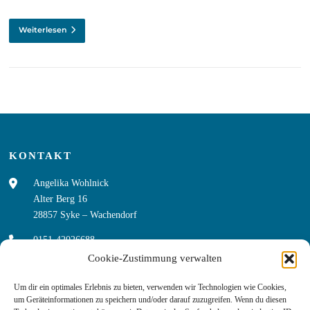
Weiterlesen
KONTAKT
Angelika Wohlnick
Alter Berg 16
28857 Syke – Wachendorf
0151-42026688
Cookie-Zustimmung verwalten
ak.wohlnick@t-online.de
Um dir ein optimales Erlebnis zu bieten, verwenden wir Technologien wie Cookies,
um Geräteinformationen zu speichern und/oder darauf zuzugreifen. Wenn du diesen